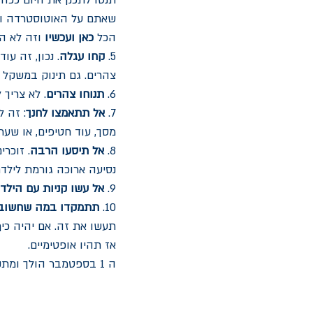
תנסו לתכנן את היום ככה 
שאתם על האוטוסטרדה ואי
הכל 
כאן ועכשיו
 וזה לא ה
5. 
קחו עגלה
. נכון, זה ע
צהרים. גם תינוק במשקל 5 ק"ג נהיה מאד מאד כבר אחרי 10 דק על הידיים. 
6. 
תנוחו צהרים
. לא צריך 
7. 
אל תתאמצו לחנך
: זה 
מסך, עוד חטיפים, או שע
8. 
אל תיסעו הרבה
נסיעה ארוכה גורמת לילדם
9. 
אל עשו קניות עם הילדי
10. 
תתמקדו במה שחשוב
תעשו את זה. אם יהיה כיף 
אז תהיו אופטימיים. 
ה 1 בספטמבר הולך ומתקרב. 