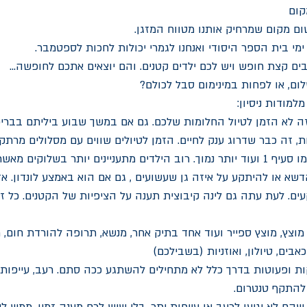
קום
שום מקום שמרחיק אותנו מטווח המזגן.
מי בית הספר היסודי ואנחנו לגמרי יכולות לחכות לספטמבר. 
ם קצת חופש ויש לכם ילדים קטנים. והם יוצאים אתכם לחופשה... 
ום, או לפחות במינימום סבל לכולם? 
זה לא הזמן לטיול החלומות שלכם. גם אם במשך שבוע ביליתם בבריכ
 זה כבר שדרוג ענק לחיים. הזמן לטיולים שווים עם מסלולים מרתקים
 זה כמו סעיף 1 ועוד יותר נמוך. רוב הילדים מתעניינים יותר בשלוקים מ
דשא או להיתקע על איזה גן שעשועים , גם אם הוא באמצע לונדון. אז
עים. לעת עתה גם לינה קיבוצית תענה על הציפיות של הקטנים. כל ז
 מוצץ, מוצץ ספייר ועוד אחד בתיק אחר, מנשא, תרופה להורדת חום, 
אבים, טיולון, ואוזניות (בשבילכם) 
קות ופעוטות בדרך כלל לא מתחילים להשתגע ככה סתם. רעב, עייפות
להתקף טנטרום. 