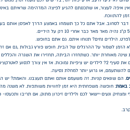
שהם לא יגיעו לרעב או עייפות יתר, בלי שיש לכם מענה זמין. ממש 
ן איפה לעצור, או שתכננתם להגיע לפיצה המדהימה שראיתם באינס
זמן להתווכח.
וד דבר לסחוב. אבל אתם כל כך תשמחו באמצע הדרך לאפסן אותם בעלה
לפרט. הילדים נחים? תנוחו איתם. גם אתם בחופש. 
לא הזמן לשמור על ההרגלים של הבית. חופש פורץ גבולות ,גם אם זה 
ת שינה מאוחרת יותר. כשתחזרו הביתה, תחזירו את השגרה והכללים 
. זוכרים את סעיף 2? לילדים יש ציפיות נמוכות. אז אין צורך לנסוע לאטר
 להשתעמם, או גרוע יותר למחלת נסיעה. 
ם
. הם שונאים קניות. זה משעמם אותם ואתם תעצבנו. והאמת? יש הכל
 באמת
: חופשה משפחתית היא זמן לחוויות משותפות. לא משנה מה 
ומצחיק ונעים-יישאר לכם ולילדים זיכרון מתוק. אם תריבו ותכעסו- פ