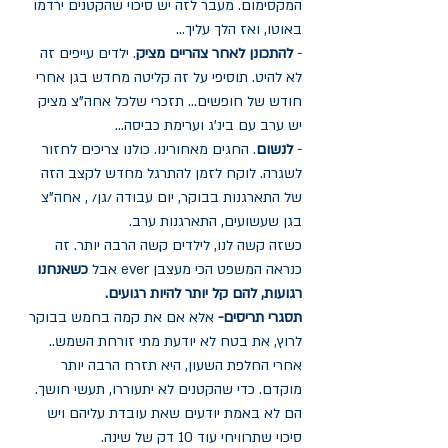
המקסימום. מעבר לזה יש סיכוי שהקטנים ירדמו 
באוטו, ואז הלך עליך... 
- 
להתכונן לאחר צהריים מציק
. ילדים עייפים זה 
לא להיט. תוסיפי על זה קליטה מחדש בגן אחרי 
חודש של חופשים... תזכרי שלכל אחה"צ מציק 
יש ערב עם בינ'ג וערימת כביסה...
- 
לנשום
. החגים מאחורינו. כולנו צריכים לחזור 
לשגרה. לוקח לזמן להתרגל מחדש לקצב הזה 
של התארגנות בבוקר, יום עבודה /גן/ , אחה"צ 
בגן שעשועים, התארגנות ערב. 
כשזה קשה לנו, לילדים קשה הרבה יותר. זה 
כנראה המשפט הכי מעצבן ever אבל 
כשאנחנו 
רגועות, להם קל יותר להיות רגועים. 
תסגרי תריסים- 
אלא אם את קמה בחמש בבוקר 
לרוץ, את בטח לא יודעת מתי זורחת השמש.. 
אחרי החלפת השעון, היא תזרח הרבה יותר 
מוקדם. כדי שהקטנים לא יתעוררו, תעשי חושך. 
הם לא באמת יודעים שאת עובדת עליהם ויש 
סיכוי שתרוויחי עוד 10 דק של שינה. 