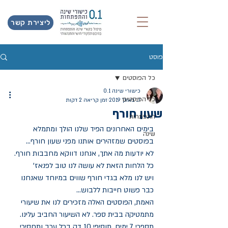
ליצירת קשר
פוסט
כל הפוסטים
כישורי שינה 0.1
כל הפוסטים
17 באוק׳ 2019
זמן קריאה 2 דקות
שעון חורף
התפתחות
בימים האחרונים הפיד שלנו הולך ומתמלא 
שינה
בפוסטים שמזהירים אותנו מפני שעון חורף... 
לא יודעות מה אתך, אנחנו דווקא מחבבות חורף. 
כל הלחות הזאת לא עושה לנו טוב לפנאז'
ויש לנו מלא בגדי חורף שווים במיוחד שאנחנו 
כבר פשוט חייבות ללבוש...
האמת, הפוסטים האלה מזכירים לנו את שיעורי 
מתמטיקה בבית ספר. לא השיעור החביב עלינו. 
תספרי 7 ימים, תוסיפי 10 דק בכל ערב ותחסירי 